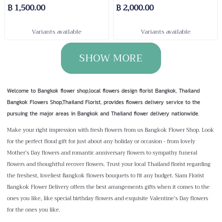
฿ 1,500.00
฿ 2,000.00
Variants available
Variants available
SHOW MORE
Welcome to Bangkok flower shop,local flowers design florist Bangkok, Thailand
Bangkok Flowers Shop,Thailand Florist, provides flowers delivery service to the
pursuing the major areas in Bangkok and Thailand flower delivery nationwide.
Make your right impression with fresh flowers from us Bangkok Flower Shop. Look
for the perfect floral gift for just about any holiday or occasion - from lovely
Mother’s Day flowers and romantic anniversary flowers to sympathy funeral
flowers and thoughtful recover flowers. Trust your local Thailand florist regarding
the freshest, loveliest Bangkok flowers bouquets to fit any budget. Siam Florist
Bangkok Flower Delivery offers the best arrangements gifts when it comes to the
ones you like, like special birthday flowers and exquisite Valentine’s Day flowers
for the ones you like.