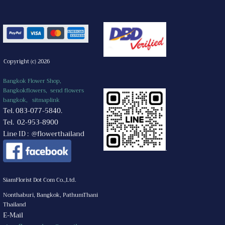
Copyright (c) 2026
Bangkok Flower Shop,
Bangkokflowers, send flowers
bangkok,
sitmaplink
Tel. 083-077-5840.
Tel. 02-953-8900
Line ID : @flowerthailand
.
SiamFlorist Dot Com Co.,Ltd.
Nonthaburi, Bangkok, PathumThani
Thailand
E-Mail