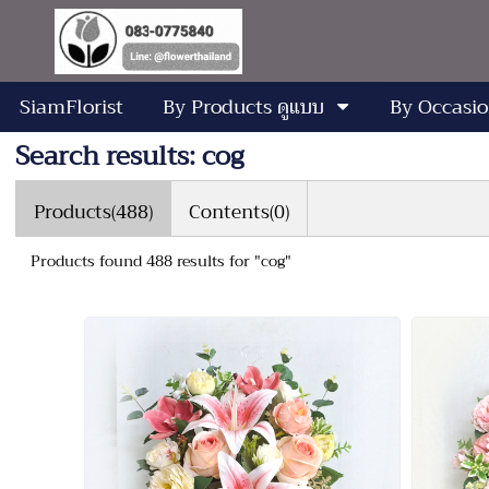
SiamFlorist
By Products ดูแบบ
By Occasio
Search results: cog
Products(488)
Contents(0)
Products found 488 results for "cog"