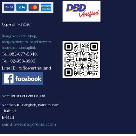
Copyright (c) 2026
Bangkok Flower Shop,
Bangkokflowers, send flowers
bangkok,
sitmaplink
Tel. 083-077-5840.
Tel. 02-953-8900
Line ID : @flowerthailand
.
SiamFlorist Dot Com Co.,Ltd.
Nonthaburi, Bangkok, PathumThani
Thailand
E-Mail
siamflowershop@gmail.com