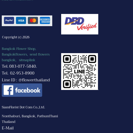
Copyright (c) 2026
Bangkok Flower Shop,
Bangkokflowers, send flowers
bangkok,
sitmaplink
Tel. 083-077-5840.
Tel. 02-953-8900
Line ID : @flowerthailand
.
SiamFlorist Dot Com Co.,Ltd.
Nonthaburi, Bangkok, PathumThani
Thailand
E-Mail