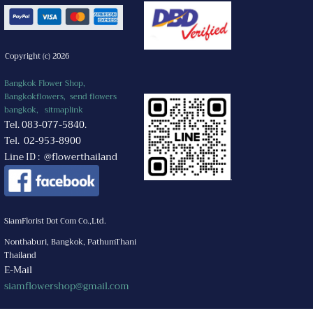
Copyright (c) 2026
Bangkok Flower Shop,
Bangkokflowers, send flowers
bangkok,
sitmaplink
Tel. 083-077-5840.
Tel. 02-953-8900
Line ID : @flowerthailand
.
SiamFlorist Dot Com Co.,Ltd.
Nonthaburi, Bangkok, PathumThani
Thailand
E-Mail
siamflowershop@gmail.com