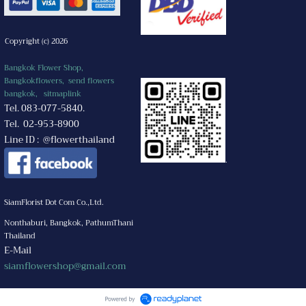
Copyright (c) 2026
Bangkok Flower Shop,
Bangkokflowers, send flowers
bangkok,
sitmaplink
Tel. 083-077-5840.
Tel. 02-953-8900
Line ID : @flowerthailand
.
SiamFlorist Dot Com Co.,Ltd.
Nonthaburi, Bangkok, PathumThani
Thailand
E-Mail
siamflowershop@gmail.com