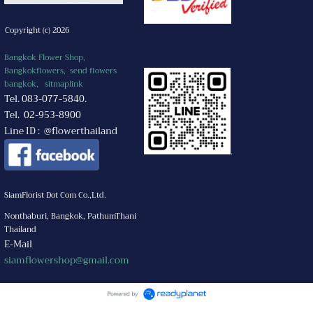
Copyright (c) 2026
Bangkok Flower Shop,
Bangkokflowers, send flowers
bangkok,
sitmaplink
Tel. 083-077-5840.
Tel. 02-953-8900
Line ID : @flowerthailand
.
SiamFlorist Dot Com Co.,Ltd.
Nonthaburi, Bangkok, PathumThani
Thailand
E-Mail
siamflowershop@gmail.com