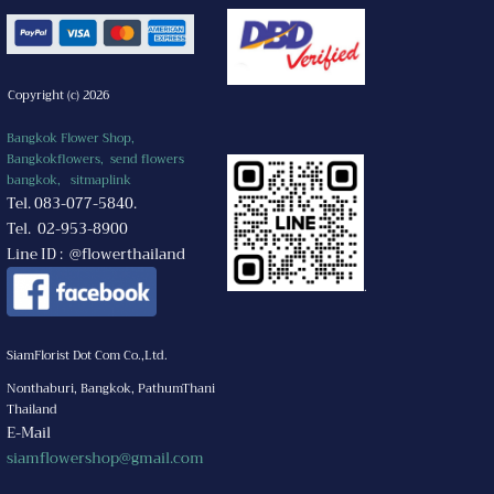
Copyright (c) 2026
Bangkok Flower Shop,
Bangkokflowers, send flowers
bangkok,
sitmaplink
Tel. 083-077-5840.
Tel. 02-953-8900
Line ID : @flowerthailand
.
SiamFlorist Dot Com Co.,Ltd.
Nonthaburi, Bangkok, PathumThani
Thailand
E-Mail
siamflowershop@gmail.com