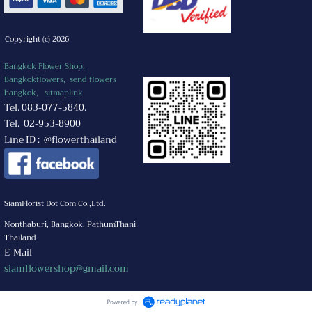
Copyright (c) 2026
Bangkok Flower Shop,
Bangkokflowers, send flowers
bangkok,
sitmaplink
Tel. 083-077-5840.
Tel. 02-953-8900
Line ID : @flowerthailand
.
SiamFlorist Dot Com Co.,Ltd.
Nonthaburi, Bangkok, PathumThani
Thailand
E-Mail
siamflowershop@gmail.com