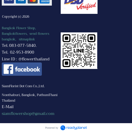
Copyright (c) 2026
Bangkok Flower Shop,
Bangkokflowers, send flowers
bangkok,
sitmaplink
Tel. 083-077-5840.
Tel. 02-953-8900
Line ID : @flowerthailand
.
SiamFlorist Dot Com Co.,Ltd.
Nonthaburi, Bangkok, PathumThani
Thailand
E-Mail
siamflowershop@gmail.com