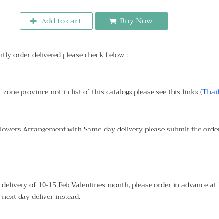
Add to cart
Buy Now
ntly order delivered please check below :
 zone province not in list of this catalogs.please see this links (
Thai
Flowers Arrangement with Same-day delivery please submit the orde
delivery of 10-15 Feb Valentines month, please order in advance at le
 next day deliver instead.