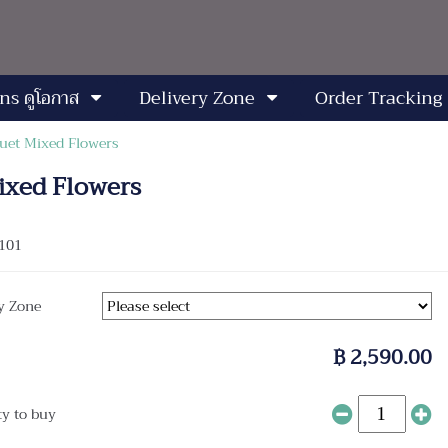
ns ดูโอกาส
Delivery Zone
Order Tracking
quet Mixed Flowers
Mixed Flowers
101
y Zone
฿ 2,590.00
ty to buy