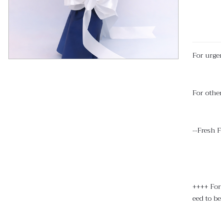
For urge
For other
--Fresh 
++++ For 
eed to be