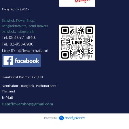
Copyright (c) 2026
Bangkok Flower Shop,
Bangkokflowers, send flowers
bangkok,
sitmaplink
Tel. 083-077-5840.
Tel. 02-953-8900
Line ID : @flowerthailand
.
SiamFlorist Dot Com Co.,Ltd.
Nonthaburi, Bangkok, PathumThani
Thailand
E-Mail
siamflowershop@gmail.com