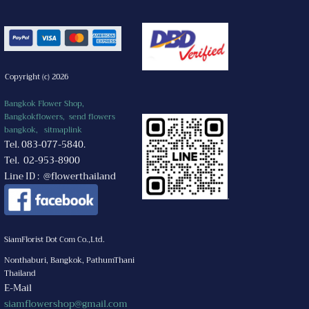
Copyright (c) 2026
Bangkok Flower Shop,
Bangkokflowers, send flowers
bangkok,
sitmaplink
Tel. 083-077-5840.
Tel. 02-953-8900
Line ID : @flowerthailand
.
SiamFlorist Dot Com Co.,Ltd.
Nonthaburi, Bangkok, PathumThani
Thailand
E-Mail
siamflowershop@gmail.com