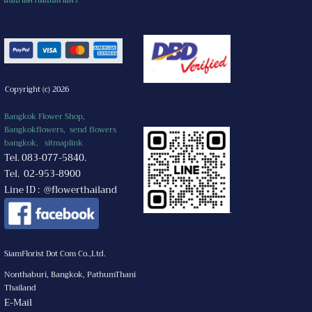
นโยบายความเป็นส่วนตัว
Copyright (c) 2026
Bangkok Flower Shop,
Bangkokflowers, send flowers
bangkok,
sitmaplink
Tel. 083-077-5840.
Tel. 02-953-8900
Line ID : @flowerthailand
.
SiamFlorist Dot Com Co.,Ltd.
Nonthaburi, Bangkok, PathumThani
Thailand
E-Mail