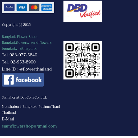
Copyright (c) 2026
Bangkok Flower Shop,
Bangkokflowers, send flowers
bangkok,
sitmaplink
Tel. 083-077-5840.
Tel. 02-953-8900
Line ID : @flowerthailand
.
SiamFlorist Dot Com Co.,Ltd.
Nonthaburi, Bangkok, PathumThani
Thailand
E-Mail
siamflowershop@gmail.com