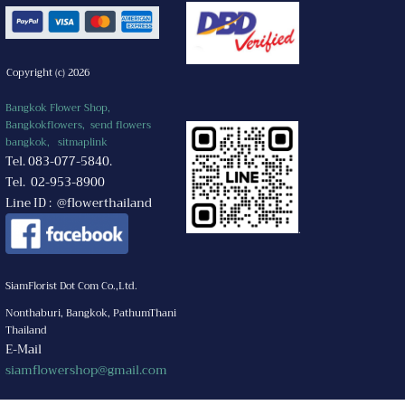
Copyright (c) 2026
Bangkok Flower Shop,
Bangkokflowers, send flowers
bangkok,
sitmaplink
Tel. 083-077-5840.
Tel. 02-953-8900
Line ID : @flowerthailand
.
SiamFlorist Dot Com Co.,Ltd.
Nonthaburi, Bangkok, PathumThani
Thailand
E-Mail
siamflowershop@gmail.com