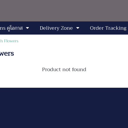
ns ดูโอกาส
Delivery Zone
Order Tracking
sh Flowers
wers
Product not found