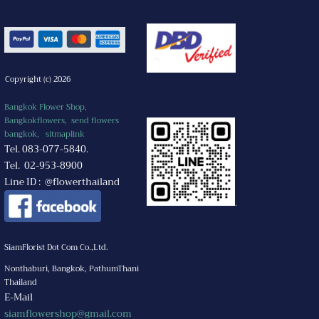
Copyright (c) 2026
Bangkok Flower Shop,
Bangkokflowers, send flowers
bangkok,
sitmaplink
Tel. 083-077-5840.
Tel. 02-953-8900
Line ID : @flowerthailand
.
SiamFlorist Dot Com Co.,Ltd.
Nonthaburi, Bangkok, PathumThani
Thailand
E-Mail
siamflowershop@gmail.com