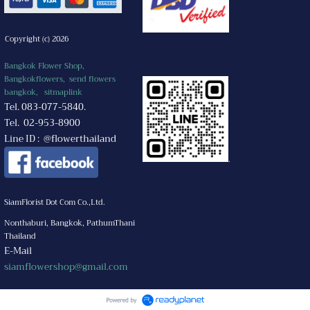
Copyright (c) 2026
Bangkok Flower Shop,
Bangkokflowers, send flowers
bangkok,
sitmaplink
Tel. 083-077-5840.
Tel. 02-953-8900
Line ID : @flowerthailand
.
SiamFlorist Dot Com Co.,Ltd.
Nonthaburi, Bangkok, PathumThani
Thailand
E-Mail
siamflowershop@gmail.com