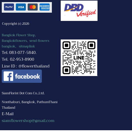
Copyright (c) 2026
Bangkok Flower Shop,
Bangkokflowers, send flowers
bangkok,
sitmaplink
Tel. 083-077-5840.
Tel. 02-953-8900
Line ID : @flowerthailand
.
SiamFlorist Dot Com Co.,Ltd.
Nonthaburi, Bangkok, PathumThani
Thailand
E-Mail
siamflowershop@gmail.com