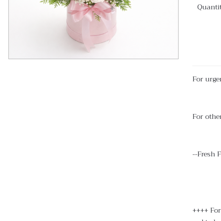
Quanti
For urge
For other
--Fresh 
++++ For 