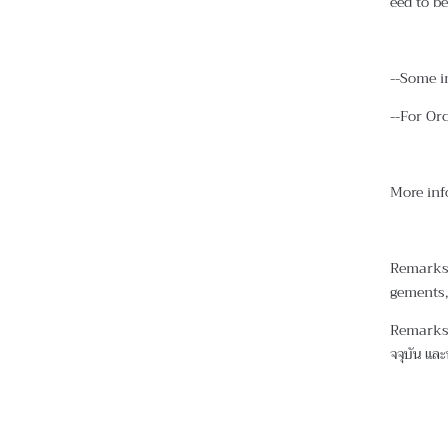
eed to be
--Some i
--For Or
More inf
Remarks 
gements,
Remarks :
จจุบัน และพ