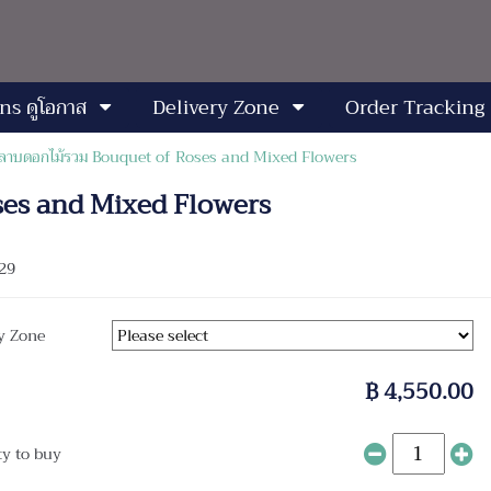
ns ดูโอกาส
Delivery Zone
Order Tracking
หลาบดอกไม้รวม Bouquet of Roses and Mixed Flowers
oses and Mixed Flowers
29
y Zone
฿ 4,550.00
ty to buy