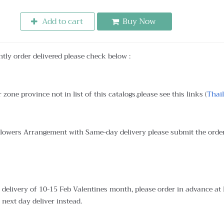
Add to cart
Buy Now
ntly order delivered please check below :
 zone province not in list of this catalogs.please see this links (
Thai
Flowers Arrangement with Same-day delivery please submit the orde
delivery of 10-15 Feb Valentines month, please order in advance at le
 next day deliver instead.