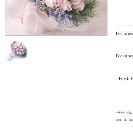
For urge
For other
--Fresh 
++++ For 
eed to be