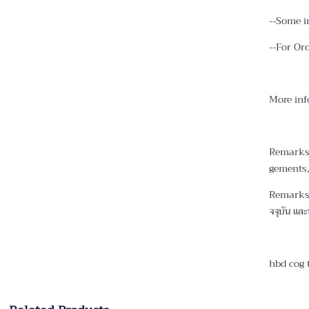
--Some i
--For Or
More inf
Remarks 
gements,
Remarks :
จจุบัน และพ
hbd cog 